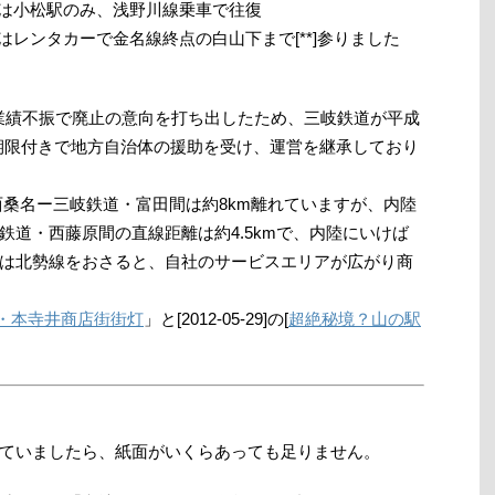
線は小松駅のみ、浅野川線乗車で往復
はレンタカーで金名線終点の白山下まで[**]参りました
業績不振で廃止の意向を打ち出したため、三岐鉄道が平成
年間の期限付きで地方自治体の援助を受け、運営を継承しており
西桑名ー三岐鉄道・富田間は約8km離れていますが、内陸
鉄道・西藤原間の直線距離は約4.5kmで、内陸にいけば
は北勢線をおさると、自社のサービスエリアが広がり商
・本寺井商店街街灯
」と[2012-05-29]の[
超絶秘境？山の駅
ていましたら、紙面がいくらあっても足りません。