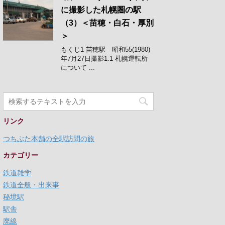
に撮影した札幌圏の駅
（3）＜苗穂・白石・厚別
＞
もくじ1 苗穂駅 昭和55(1980)
年7月27日撮影1.1 札幌運転所
について ...
リンク
つちぶた本舗の全駅訪問の旅
カテゴリー
鉄道雑学
鉄道全般・出来事
秘境駅
駅舎
廃線