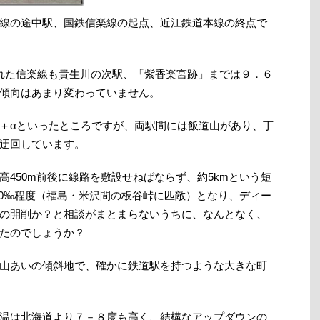
線の途中駅、国鉄信楽線の起点、近江鉄道本線の終点で
れた信楽線も貴生川の次駅、「紫香楽宮跡」までは９．６
傾向はあまり変わっていません。
＋αといったところですが、両駅間には飯道山があり、丁
迂回しています。
450m前後に線路を敷設せねばならず、約5kmという短
m=40‰程度（福島・米沢間の板谷峠に匹敵）となり、ディー
の開削か？と相談がまとまらないうちに、なんとなく、
たのでしょうか？
山あいの傾斜地で、確かに鉄道駅を持つような大きな町
温は北海道より７－８度も高く、結構なアップダウンの