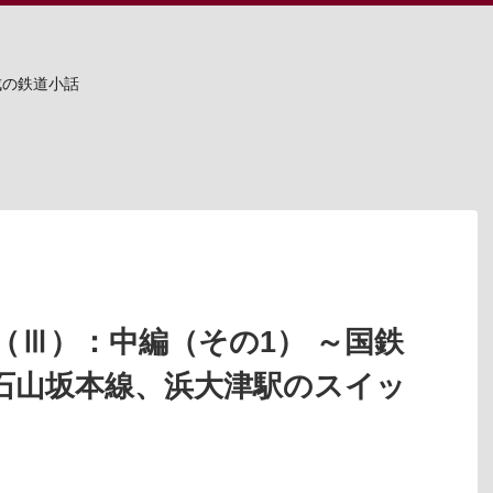
成の鉄道小話
（Ⅲ）：中編（その1） ～国鉄
石山坂本線、浜大津駅のスイッ