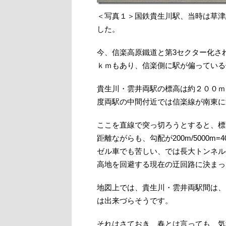
＜写真１＞国鉄貴生川駅、当時は草津
した。
今、信楽高原鐵道と第3セクター化さ
ｋｍもあり、信楽側に駅が偏っている
貴生川・雲井両駅の標高は約２００ｍ
度両駅の中間付近では信楽線が南東に
ここを直線で突っ切ろうとすると、標高
距離ながらも、勾配が200m/5000
ゼル車でも苦しい、では長大トンネル
高地を回避する現在の迂回路に決まっ
地図上では、貴生川・雲井両駅間は、
は出来づらそうです。
それはさておき、春とは言っても、気