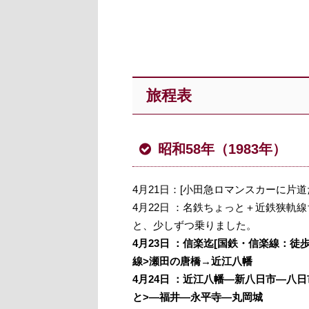
旅程表
昭和58年（1983年）
4月21日：[小田急ロマンスカーに片
4月22日 ：名鉄ちょっと＋近鉄狭軌線
と、少しずつ乗りました。
4月23日 ：信楽迄[国鉄・信楽線：
線>瀬田の唐橋→近江八幡
4月24日 ：近江八幡―新八日市―八
と>―福井―永平寺―丸岡城