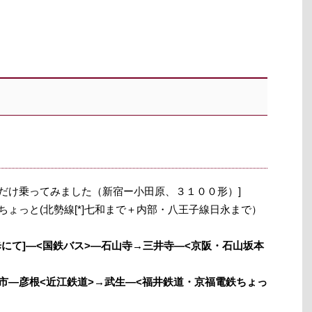
道だけ乗ってみました（新宿ー小田原、３１００形）]
ちょっと(北勢線[*]七和まで＋内部・八王子線日永まで）
徒歩にて]―<国鉄バス>―石山寺→三井寺―<京阪・石山坂本
日市―彦根<近江鉄道>→武生―<福井鉄道・京福電鉄ちょっ