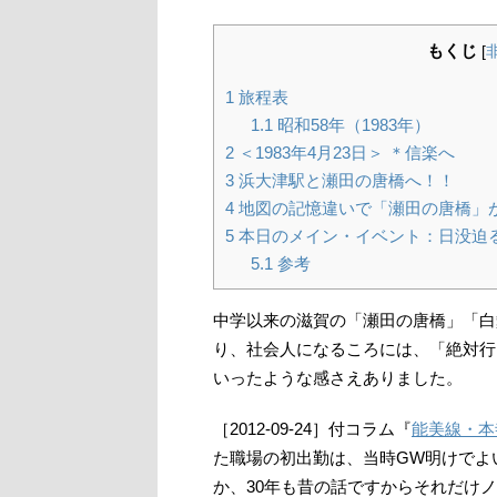
もくじ
[
1
旅程表
1.1
昭和58年（1983年）
2
＜1983年4月23日＞ ＊信楽へ
3
浜大津駅と瀬田の唐橋へ！！
4
地図の記憶違いで「瀬田の唐橋」
5
本日のメイン・イベント：日没迫
5.1
参考
中学以来の滋賀の「瀬田の唐橋」「白
り、社会人になるころには、「絶対行
いったような感さえありました。
［2012-09-24］付コラム『
能美線・本
た職場の初出勤は、当時GW明けでよ
か、30年も昔の話ですからそれだけ