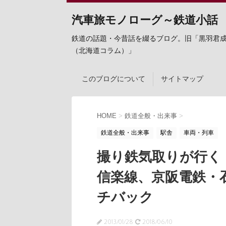
汽車旅モノローグ～鉄道小話
鉄道の話題・今昔話を綴るブログ。旧「黒羽君
（北海道コラム）」
このブログについて
サイトマップ
HOME
>
鉄道全般・出来事
>
鉄道全般・出来事
駅舎
車両・列車
撮り鉄気取りが行く
信楽線、京阪電鉄・
チバック
2013/01/28
2018/06/10