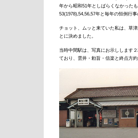
年から昭和51年としばらくなかった
53(1978),54,56,57年と毎年の
チョット、ムッと来ていた私は、草津
とに決めました。
当時中間駅は、写真にお示しします２
ており、雲井・勅旨・信楽と終点方約