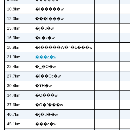
10.8km
�Í�����w
12.3km
���I���w
13.4km
�]�򖴗�w
16.3km
�u�x�w
18.9km
�I�����W�^�E���w
21.3km
���c�w
23.4km
�_�O�w
27.7km
�]��Óc�w
30.4km
�߉H�w
34.4km
�O���w
37.6km
�O�{���w
40.7km
�]�򔒒��w
45.1km
���c�w