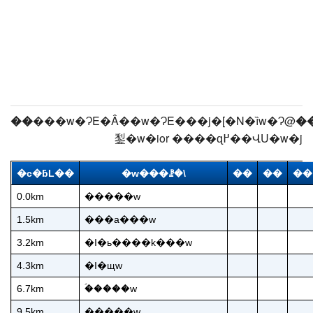
��
���w�ɁE�Â��w�ɁE���j�[�N�ȉw�Ɂ@
�
鋫�w�ior ����ɋ߂��ՎU�w�j
�c�ƃL��
�w���ꗗ�\
��
��
��
0.0km
�����w
1.5km
���a���w
3.2km
�I�ь����k���w
4.3km
�I�щw
6.7km
�ؑ����w
9.5km
�����w