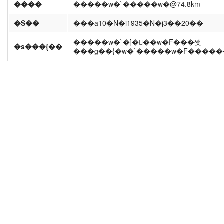
����
�����w�`�����w�@74.8km
�S��
���a10�N�i1935�N�j3��20��
�����w�`�]�򑊐��w�F���쌧
�s���{��
���g��{�w�`�����w�F�����