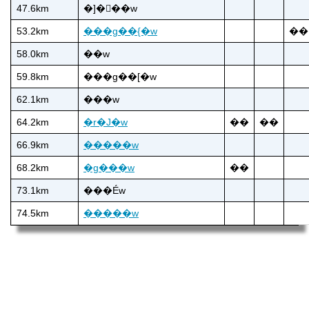
47.6km
�]�򑊐��w
53.2km
���g��{�w
��
58.0km
��w
59.8km
���g��[�w
62.1km
���w
64.2km
�r�J�w
��
��
66.9km
�����w
68.2km
�g���w
��
73.1km
���Éw
74.5km
�����w