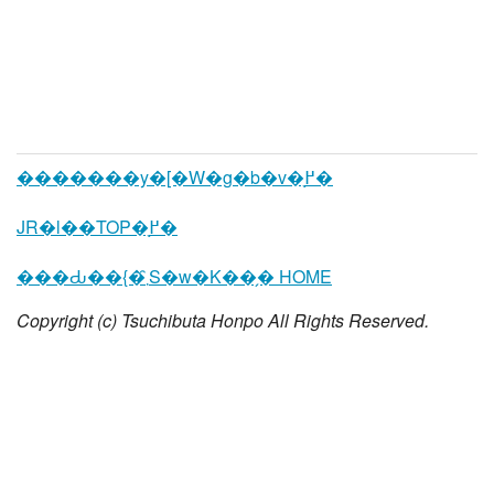
�������y�[�W�g�b�v�֖߂�
JR�l��TOP�֖߂�
���Ԃ��{�܂̑S�w�K��̗� HOME
Copyright (c) Tsuchibuta Honpo All Rights Reserved.