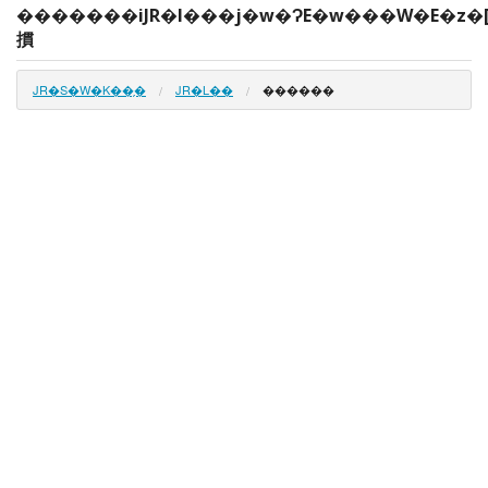
�������iJR�l���j�w�ɁE�w���W�E�z�
摜
JR�S�W�K��̗�
JR�L��
������