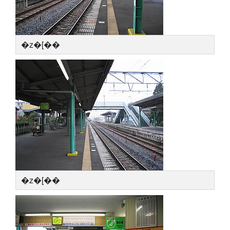
�z�[��
�z�[��