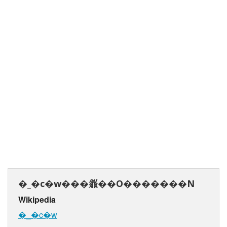
�_�c�w���𗧂��O�������N
Wikipedia
�_�c�w