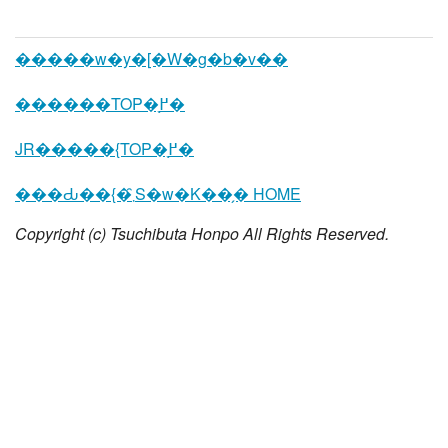
�����w�y�[�W�g�b�v��
������TOP�֖߂�
JR�����{TOP�֖߂�
���Ԃ��{�܂̑S�w�K��̗� HOME
Copyright (c) Tsuchibuta Honpo All Rights Reserved.