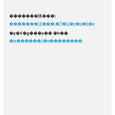
�������玞���\
�������玞���\�T�C�g�g�b�v
�y�V�g���x�� �h��
�w������z�e��������