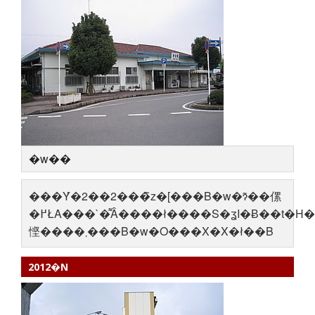
�w��
���Ύ�2��2���̃z�[���B�w�ɂ͂��傫
�߂ŁA���`�͌Â����ł����S�ʓI�Ƀ��t�H�[������Ă��Ă
悭����܂���B�w�O�͏��X�X�ł��B
2012�N