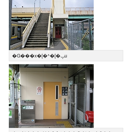
�G���x�[�^�[�ݒu