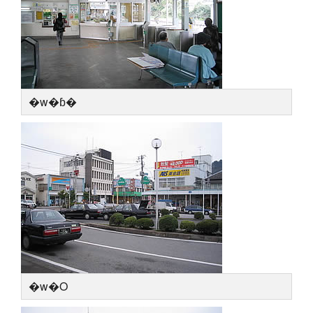
�w�ɓ�
�w�O