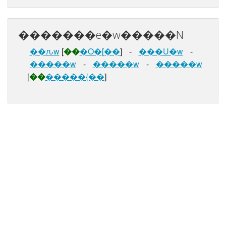
�������e�w�����N
��ԉw
[
��
�O�[��
]
-
���U�w
-
�����w
-
�����w
-
�����w
[
��
�����{��
]