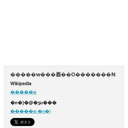
�����w���𗧂��O�������N
Wikipedia
�����w
�n�}�@�ʒu���
�����w �n�}