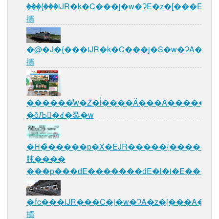
���ٖ{���iJR�k�C���j�w�ɁE�z�[���E�w
摜
�@�J�{���iJR�k�C���j�S�w�ɁA�z�[
摜
������̊w�Z�ł͋����Ă���Ȃ�������
�ŏЉ�ꂽ�鋫�w
�H�̏�����p�X�EJR�����{������
肫����
���p���ԁE�������ԁE�l�i�E����
�ѓc���iJR���C�j�w�ɁA�z�[���A�w�O
摜