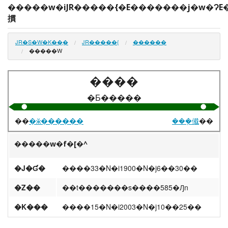
�����w�iJR�����{�E�������j�w�ɁE
摜
JR�S�W�K��̗�
JR�����{
������
�����W
����
�Ƃ�����
��
�ӂ������
���݂傤
��
�����w�f�[�^
�J�Ɠ�
����33�N�i1900�N�j6��30��
�Z��
��t�������s����585�Ԓn
�K���
����15�N�i2003�N�j10��25��