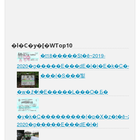
�l�C�y�[�WTop10
�t18�����Տt�ē~2019-
2020�g�����E���ԁE�l�i�E�k�C��
���{�S���̔鋫
�w�ꗗ�\�E�����L���O�܂Ƃ�
�y�k�C���������{�p�X�z�t�ē~2019
2020�g�����E���ԁE�l�i