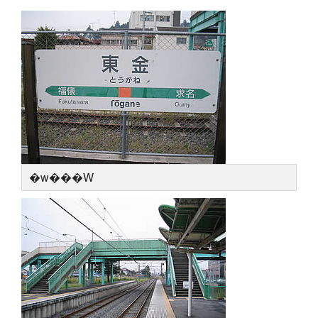
�w���W