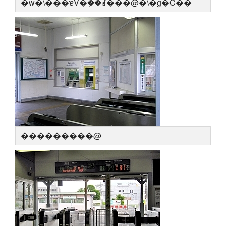
�w�\���ɐV�݂��ꂽ���@�\�g�C��
���������@