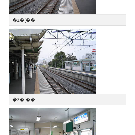
�z�[��
�z�[��