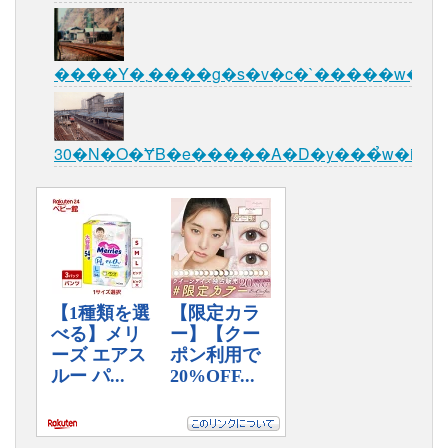
����Y�܂����g�s�v�c�`�����w�