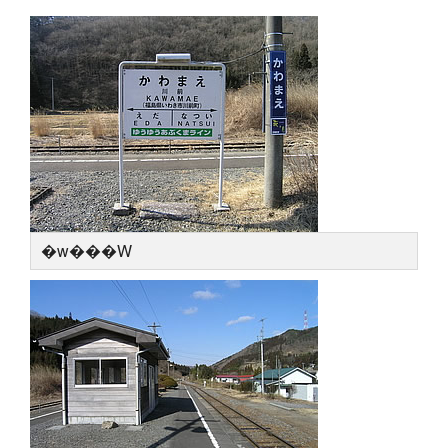
�w���W