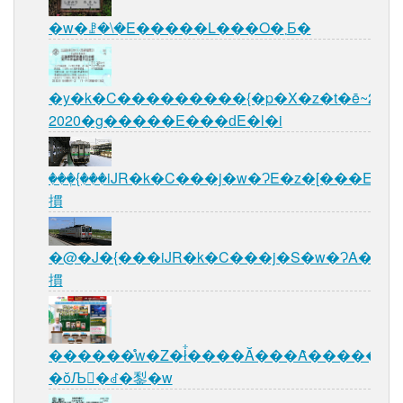
�w�ꗗ�\�E�����L���O�܂Ƃ�
�y�k�C���������{�p�X�z�t�ē~2019
2020�g�����E���ԁE�l�i
���ٖ{���iJR�k�C���j�w�ɁE�z�[���E�w
摜
�@�J�{���iJR�k�C���j�S�w�ɁA�z�[
摜
������̊w�Z�ł͋����Ă���Ȃ�������
�ŏЉ�ꂽ�鋫�w