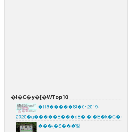
�l�C�y�[�WTop10
�t18�����Տt�ē~2019-
2020�g�����E���ԁE�l�i�E�k�C��
���{�S���̔鋫