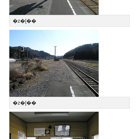
�z�[��
�z�[��