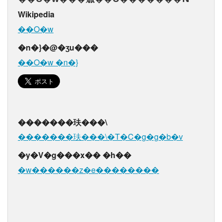
Wikipedia
��O�w
�n�}�@�ʒu���
��O�w �n�}
�������玞���\
�������玞���\�T�C�g�g�b�v
�y�V�g���x�� �h��
�w������z�e��������