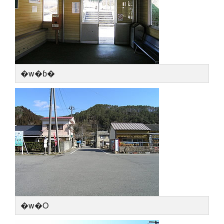
�w�ɓ�
�w�O