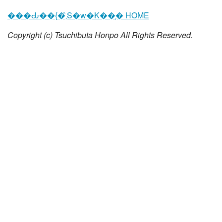
���Ԃ��{�܂̑S�w�K��̗� HOME
Copyright (c) Tsuchibuta Honpo All Rights Reserved.