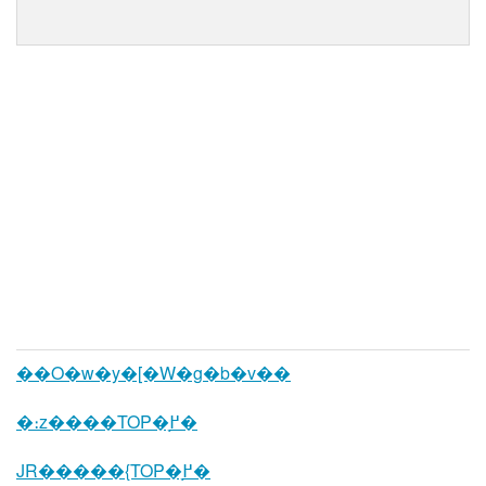
��O�w�y�[�W�g�b�v��
�։z����TOP�֖߂�
JR�����{TOP�֖߂�