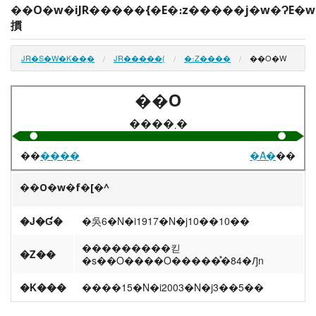
��O�w�iJR�����{�E�։z�����j�w�ɁE�
摜
JR�S�W�K��̗�
JR�����{
�։Z����
��O�W
��O
����܂�
��
����
�Ȃ�
��
��O�w�f�[�^
�J�Ɠ�
�吳6�N�i1917�N�j10��10��
���������킫
�Z��
�s��O����O�����̊�84�Ԓn
�K���
����15�N�i2003�N�j3��5��