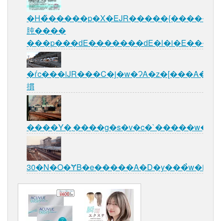
�H�̏�����p�X�EJR�����{������
肫����
���p���ԁE�������ԁE�l�i�E����
�ѓc���iJR���C�j�w�ɁA�z�[���A�w�O
摜
����Y�܂����g�s�v�c�`�����w�