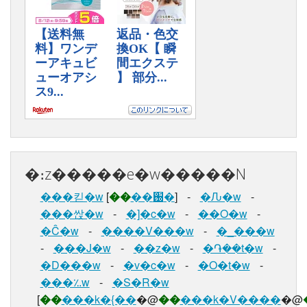
�։z�����e�w�����N
���킫�w
[
��
��֐�
]
-
�Ԉ�w
-
���싽�w
-
�]�c�w
-
��O�w
-
�Ĉ�w
-
����V���w
-
�_���w
-
���J�w
-
��z�w
-
�֏��t�w
-
�D���w
-
�v�c�w
-
�O�t�w
-
���؉w
-
�S�R�w
[
��
���k�{��
�@
��
���k�V����
�@