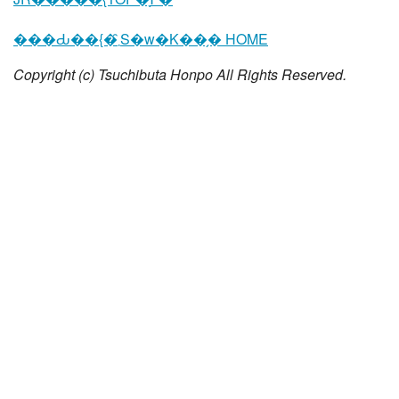
���Ԃ��{�܂̑S�w�K��̗� HOME
Copyright (c) Tsuchibuta Honpo All Rights Reserved.