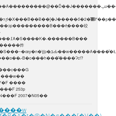
��A���������@��Ď��J�������ݒu���
��ʂ����Ă��
��ɔp���������B���҂͎����䂭
}
������B���
͖O�����炸
�œy�n�Ɣp�ݎԂ��w�����A����̎�Łu�_���}
�ʑ��v���ɒ��ށB�o���h���͂����Ɂc!?
 ���c���G
F ���w��
Y�F ����
���F 253p
���F 2007�N05��
����w
f�B�A�t�@�N�g���[�V��)