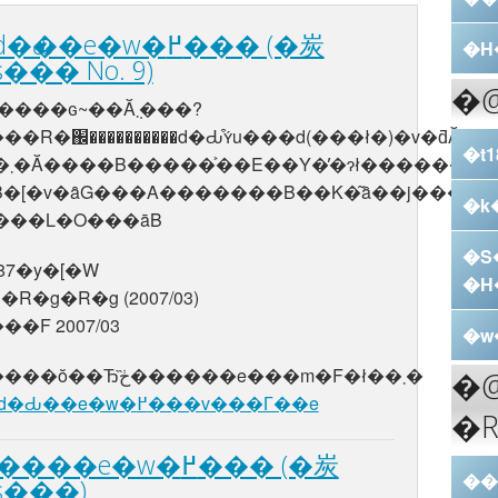
��e�w�߂��� (�炭
�H
��� No. 9)
�
��ԍ~��Ă݂܂���?
�R�֌����������d�Ԃ͒ʏ́u���d(���ł�)�v�ƌĂ΂
�
�h����
�B�[�v�ȃG���A�������B��K�͂ȃ��j���[
�k
g���L�O���āB
�S
87�y�[�W
�H
�R�g�R�g (2007/03)
�F 2007/03
�w
��������ŏ��Ђ̏ڂ������e���m�F�ł��܂�
�@
�u���d�Ԃ��e�w�߂���v���Г��e
�
��e�w�߂��� (�炭
��
ѕ���)